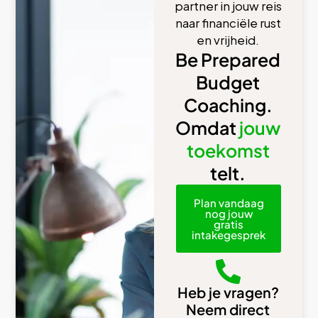
partner in jouw reis
naar financiële rust
en vrijheid.
Be Prepared
Budget
Coaching.
Omdat
jouw
toekomst
telt.
Plan vandaag
nog jouw
gratis
intakegesprek
Heb je vragen?
Neem direct