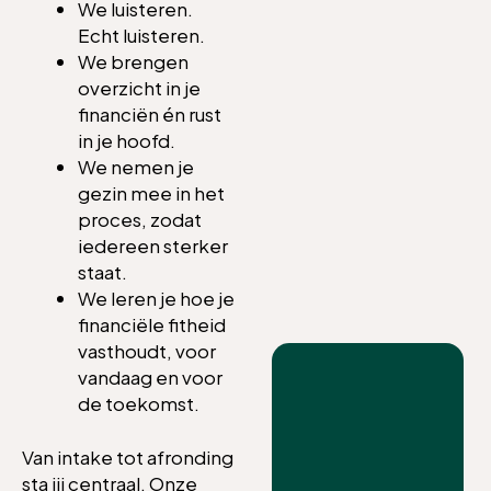
We luisteren.
Echt luisteren.
We brengen
overzicht in je
financiën én rust
in je hoofd.
We nemen je
gezin mee in het
proces, zodat
iedereen sterker
staat.
We leren je hoe je
financiële fitheid
vasthoudt, voor
vandaag en voor
de toekomst.
Van intake tot afronding
sta jij centraal. Onze