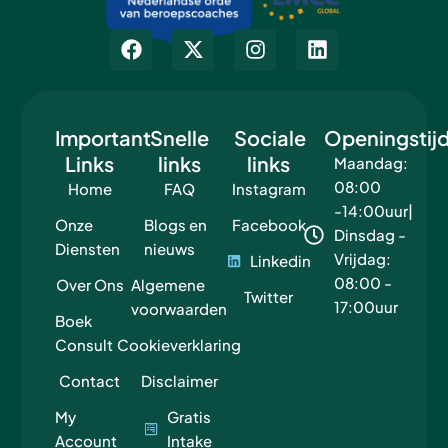
F
X
I
L
a
-
n
i
c
t
s
n
e
w
t
k
b
i
a
e
Important
Snelle
Sociale
Openingstij
o
t
g
d
Links
o
links
t
links
r
i
Maandag:
k
e
a
n
08:00
Home
FAQ
Instagram
r
m
-14:00uur|
Onze
Blogs en
Facebook
Dinsdag -
Diensten
nieuws
Vrijdag:
Linkedin
08:00 -
Over Ons
Algemene
Twitter
17:00uur
voorwaarden
Boek
Consult
Cookieverklaring
Contact
Disclaimer
My
Gratis
Account
Intake